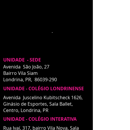
novo SITE, assim,
deixamos o acesso ao
site antigo para
vizualização
.
UNIDADE - SEDE
Avenida São João, 27
Bairro Vila Siam
Londrina, PR,
86039-290
UNIDADE - COLÉGIO LONDRINENSE
Avenida Juscelino Kubitscheck 1626,
Ginásio de Esportes, Sala Ballet,
Centro,
Londrina, PR
UNIDADE - COLÉGIO INTERATIVA
UNIDADE - INTERATIVA
Rua Ivaí, 317, bairro Vila Nova, Sala