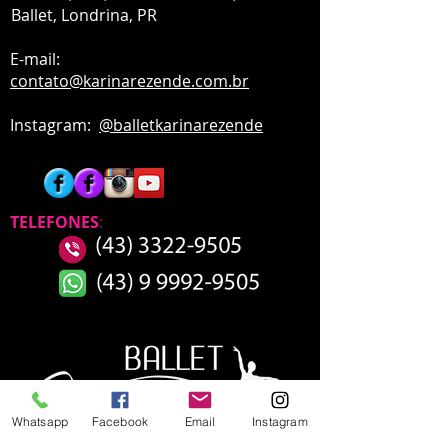
Ballet,
Londrina, PR
E-mail:
contato
@karinarezende.com.br
Instagram:
@balletkarinarezende
TELEFONES
:
Whatsapp
Facebook
Email
Instagram