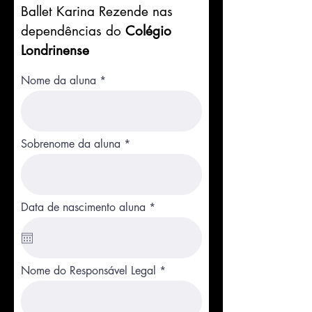
Ballet Karina Rezende nas
dependências do
Colégio
Londrinense
Nome da aluna
Sobrenome da aluna
r
Data de nascimento aluna
*
e
q
u
i
r
Nome do Responsável Legal
e
d