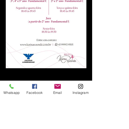
Whatsapp
Facebook
Email
Instagram
UNIDADE - SEDE
Avenida São João, 27
Bairro Vila Siam
Londrina, PR,
86039-290
UNIDADE - COLÉGIO LONDRINENSE