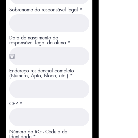
Sobrenome do responsável legal
Data de nascimento do
r
responsável legal da aluna
*
e
q
u
i
r
Endereço residencial completo
e
(Número, Apto, Bloco, etc.)
d
CEP
Número da RG - Cédula de
Identidade