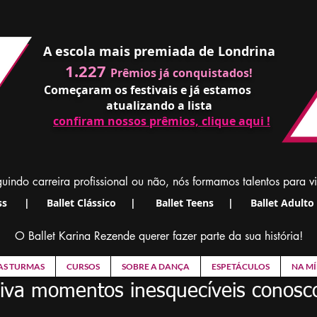
A escola mais premiada de Londrina
1.227
Prêmios já conquistados!
Começaram os festivais e já estamos
atualizando a lista
confiram nossos prêmios, clique aqui !
uindo carreira profissional ou não, nós formamos talentos para v
s | Ballet Clássico | Ballet Teens | Ballet Adulto 
O Ballet Karina Rezende querer fazer parte da sua história!
AS TURMAS
CURSOS
SOBRE A DANÇA
ESPETÁCULOS
NA MÍ
iva momentos inesquecíveis conosc