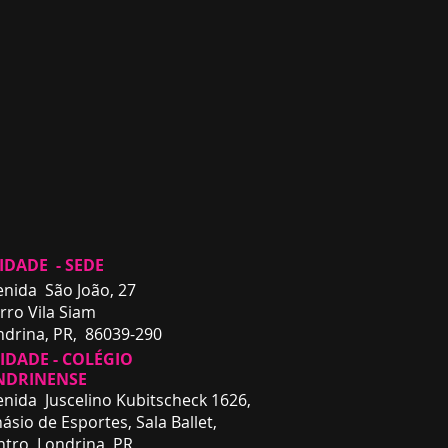
IDADE - SEDE
enida São João, 27
rro Vila Siam
ndrina, PR, 86039-290
DADE - COLÉGIO
NDRINENSE
enida Juscelino Kubitscheck 1626,
ásio de Esportes, Sala Ballet,
ntro,
Londrina, PR