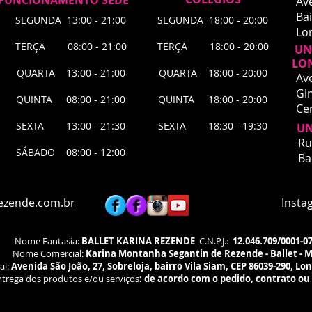
FUNCIONAMENTO SEDE
Av
Bai
SEGUNDA 13:00 - 21:00
SEGUNDA 18:00 - 20:00
Lo
TERÇA 08:00 - 21:00
TERÇA 18:00 - 20:00
UNI
LO
QUARTA 13:00 - 21:00
QUARTA 18:00 - 20:00
Av
Gin
QUINTA 08:00 - 21:00
QUINTA 18:00 - 20:00
Ce
SEXTA 13:00 - 21:30
SEXTA 18:30 - 19:30
UN
UNI
Ru
SÁBADO 08:00 - 12:00
​Ru
Ba
Bai
Lon
Agu
ezende.com.br
Instagra
fís
Nome Fantasia:
BALLET KARINA REZENDE
C.N.P.J.:
12.046.709/0001-0
Nome Comercial:
Karina Montanha Segantin de Rezende - Ballet - 
al:
Avenida São João, 27, Sobreloja, bairro Vila Siam, CEP 86039-290, Lo
trega dos produtos e/ou serviços
:
de acordo com o pedido, contrato ou