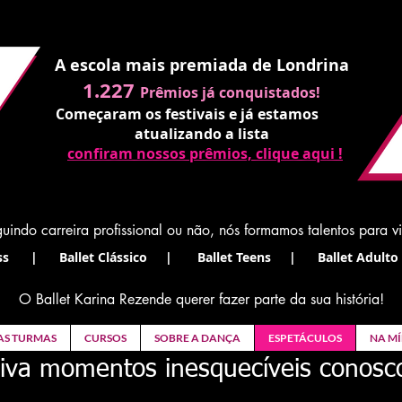
A escola mais premiada de Londrina
1.227
Prêmios já conquistados!
Começaram os festivais e já estamos
atualizando a lista
confiram nossos prêmios, clique aqui !
uindo carreira profissional ou não, nós formamos talentos para v
s | Ballet Clássico | Ballet Teens | Ballet Adulto 
O Ballet Karina Rezende querer fazer parte da sua história!
AS TURMAS
CURSOS
SOBRE A DANÇA
ESPETÁCULOS
NA MÍ
iva momentos inesquecíveis conosc