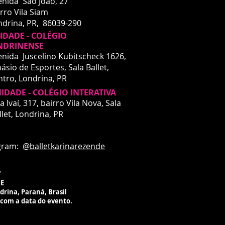
enida São João, 27
rro Vila Siam
ndrina, PR, 86039-290
DADE - COLÉGIO
NDRINENSE
enida Juscelino Kubitscheck 1626,
ásio de Esportes, Sala Ballet,
ntro,
Londrina, PR
IDADE - COLÉGIO INTERATIVA
DADE - INTERATIVA
a Ivaí, 317, bairro Vila Nova, Sala
a Ivaí, 317
llet,
Londrina, PR
rro Vila Nova
drina, PR
ardando liberação de espaço
m:
@balletkarinarezende
ico para aulas
7
ME
ndrina, Paraná, Brasil
 com a data do evento.