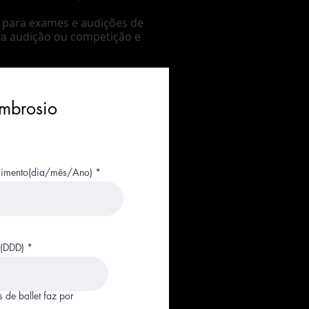
 para exames e audições de
ma audição ou competição e
mbrosio
cimento(dia/mês/Ano)
 (DDD)
 de ballet faz por