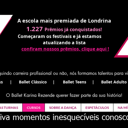
A escola mais premiada de Londrina
1.227
Prêmios já conquistados!
Começaram os festivais e já estamos
atualizando a lista
confiram nossos prêmios, clique aqui !
uindo carreira profissional ou não, nós formamos talentos para v
s | Ballet Clássico | Ballet Teens | Ballet Adulto 
O Ballet Karina Rezende querer fazer parte da sua história!
AS TURMAS
CURSOS
SOBRE A DANÇA
ESPETÁCULOS
NA MÍ
iva momentos inesquecíveis conosc