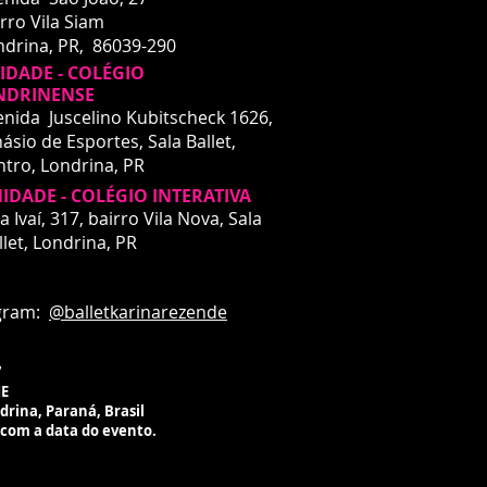
rro Vila Siam
ndrina, PR, 86039-290
DADE - COLÉGIO
NDRINENSE
enida Juscelino Kubitscheck 1626,
ásio de Esportes, Sala Ballet,
ntro,
Londrina, PR
IDADE - COLÉGIO INTERATIVA
DADE - INTERATIVA
a Ivaí, 317, bairro Vila Nova, Sala
a Ivaí, 317
llet,
Londrina, PR
rro Vila Nova
drina, PR
ardando liberação de espaço
m:
@balletkarinarezende
ico para aulas
7
ME
ndrina, Paraná, Brasil
 com a data do evento.