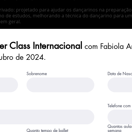
ivado: projetado para ajudar os dançarinos na preparação
no de estudos, melhorando a técnica do dançarino para u
em geral.​
er Class Internacional
com Fabiola A
ubro de 2024.
Sobrenome
Data de Nas
Telefone com
Quantas aulas
Quanto tempo de ballet
semana