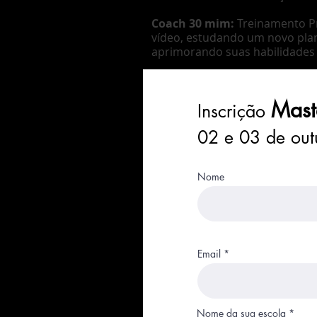
Coach 30 mim:
Treinamento Pr
vídeo, estudando um novo pla
aprimorando suas habilidades 
Mast
Inscrição
02 e 03 de out
Nome
Email
Nome da sua escola