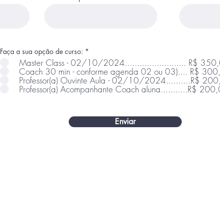
O
Faça a sua opção de curso:
*
b
Master Class - 02/10/2024....................
b
Coach 30 min - conforme agenda 02 ou 03).... R$ 30
l
i
Professor(a) Ouvinte Aula - 02/10/2024..........R$ 20
g
Professor(a) Acompanhante Coach aluna...........R$ 200
a
t
o
r
i
Enviar
o