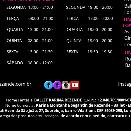
Bai
SEGUNDA 13:00 - 21:00
SEGUNDA 18:00 - 20:00
Lo
TERÇA 08:00 - 21:00
TERÇA 18:00 - 20:00
UNI
LO
QUARTA 13:00 - 21:00
QUARTA 18:00 - 20:00
Av
Gin
QUINTA 08:00 - 21:00
QUINTA 18:00 - 20:00
Ce
SEXTA 13:00 - 21:30
SEXTA 18:30 - 19:30
UN
UNI
Ru
SÁBADO 08:00 - 12:00
​Ru
Ba
Bai
Lon
Agu
ezende.com.br
Instagra
fís
Nome Fantasia:
BALLET KARINA REZENDE
C.N.P.J.:
12.046.709/0001-0
Nome Comercial:
Karina Montanha Segantin de Rezende - Ballet - 
al:
Avenida São João, 27, Sobreloja, bairro Vila Siam, CEP 86039-290, Lo
trega dos produtos e/ou serviços
:
de acordo com o pedido, contrato ou