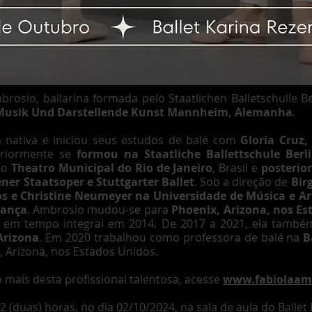
brosio, bailarina formada pelo Staatlichen Balletschulle 
Musik Und Darstellende Kunst Mannheim, Alemanha
.
a nativa e iniciou seus estudos de balé com
Gloria Cruz,
riormente se
formou na Staatliche Ballettschule Ber
 no
Theatro Municipal do Rio de Janeiro
, Brasil e
posterio
ner Staatsoper e Stuttgarter Ballet
. Sob a direção de
Birg
os e Christine Neumeyer na Universidade de Música e 
Dança
. Ambrosio mudou-se para
Phoenix, Arizona, nos Es
em tempo integral em 2014. De 2017 a 2021, ela també
Arizona
. Em 2020 trabalhou como professora de balé na
B
 Arizona, nos Estados Unidos.
ais desta profissional talentosa, acesse
www.fabiolaam
 2 (duas) horas, no dia 02/10/2024, na sala de aula do Balle