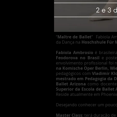
“
Maître de Ballet
” Fabiola Am
da Dança na
Hoschshule Für 
Fabiola Ambrosio
é brasileir
Feodorova no Brasil
e poste
envolvimento profissional foi
na Komische Oper Berlin, Wie
pedagógicos com
Vladimir Kl
mestrado em Pedagogia da 
Ballet Arizona
como docente 
Superior da Escola de Ballet 
Reside atualmente em Phoenix,
Desejando conhecer um pouco m
Master Class
: terá duração de