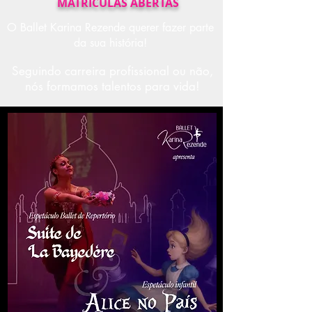
MATRICULAS ABERTAS
O Ballet Karina Rezende querer fazer parte
da sua história!
Seguindo carreira profissional ou não,
nós formamos talentos para vida!