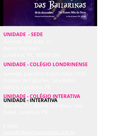
UNIDADE - SEDE
Avenida São João, 27
Bairro Vila Siam
Londrina, PR,
86039-290
UNIDADE - COLÉGIO LONDRINENSE
Avenida Juscelino Kubitscheck 1626,
Ginásio de Esportes, Sala Ballet,
Centro,
Londrina, PR
UNIDADE - COLÉGIO INTERATIVA
UNIDADE - INTERATIVA
Rua Ivaí, 317, bairro Vila Nova, Sala
Ballet,
Londrina, PR
E-mail:
contato
@karinarezende.com.br