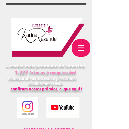
A escola mais premiada de Londrina
1.227
Prêmios já conquistados!
Começaram os festivais e já estamos
atualizando a lista
confiram nossos prêmios, clique aqui !