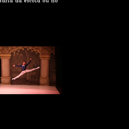
taria da escola ou no
IMG_5213