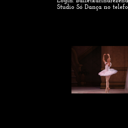
Login: balletkarinarezen
Studio Só Dança no tele
IMG_3271_edited