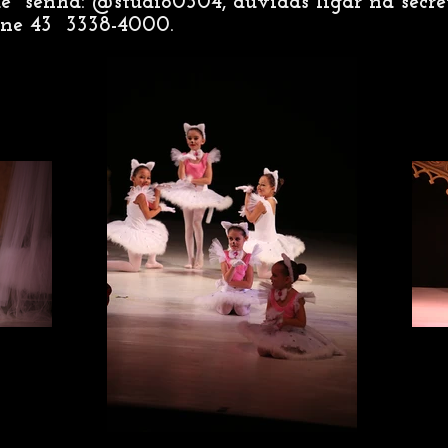
de senha: @studio0304, duvidas ligar na secre
fone 43 3338-4000.
IMG_5444