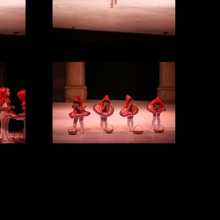
IMG_3275
IMG_2971
k/USA