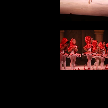
IMG_3275
IMG_3024
Espaço aos patrocinadores:
01(Um) Patrocinador OURO:
Apoio Viagem para Nova Yor