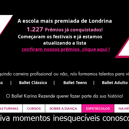
A escola mais premiada de Londrina
1.227
Prêmios já conquistados!
Começaram os festivais e já estamos
atualizando a lista
confiram nossos prêmios, clique aqui !
uindo carreira profissional ou não, nós formamos talentos para v
s | Ballet Clássico | Ballet Teens | Ballet Adulto 
O Ballet Karina Rezende querer fazer parte da sua história!
AS TURMAS
CURSOS
SOBRE A DANÇA
ESPETÁCULOS
NA MÍ
iva momentos inesquecíveis conosc