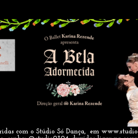
iridas com o Stúdio Só Dança, em
www.studio