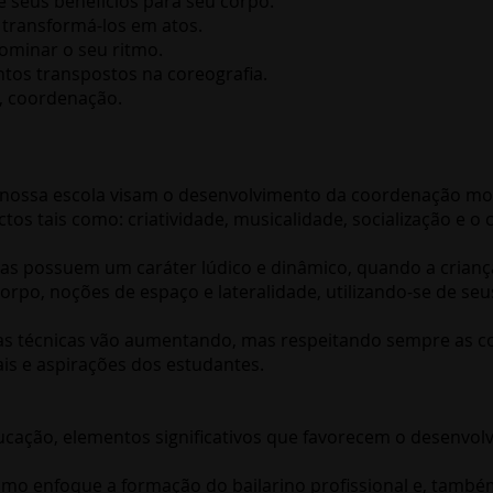
e seus benefícios para seu corpo.
 transformá-los em atos.
dominar o seu ritmo.
tos transpostos na coreografia.
tmo, coordenação.
ssa escola visam o desenvolvimento da coordenação motora
os tais como: criatividade, musicalidade, socialização e o
as possuem um caráter lúdico e dinâmico, quando a crian
orpo, noções de espaço e lateralidade, utilizando-se de se
 técnicas vão aumentando, mas respeitando sempre as cond
is e aspirações dos estudantes.
ação, elementos significativos que favorecem o desenvo
omo enfoque a formação do bailarino profissional e, també