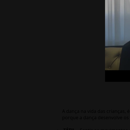
A dança na vida das crianças, 
porque a dança desenvolve os