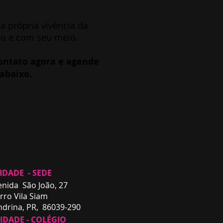
a própria vivência da
ro e com seu meio.
contato agora e agende
abaixo.
IDADE - SEDE
enida São João, 27
rro Vila Siam
ndrina, PR, 86039-290
DADE - COLÉGIO