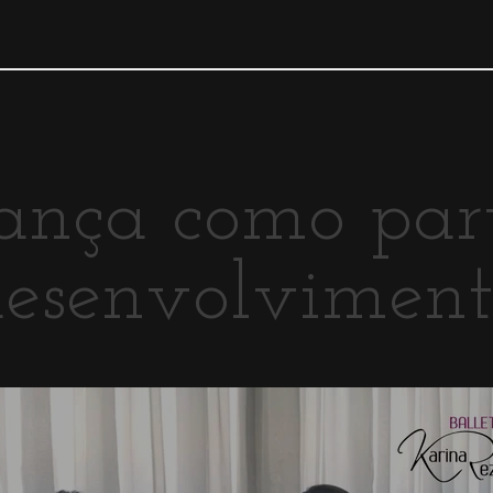
nça como par
desenvolvimen