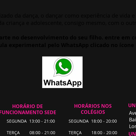
izado da dança, o dançar como experiência de vida e 
da criança e adolescente, consigo mesmo, com o out
parte no desenvolvimento do seu filho. entre em 
la experimental pelo WhatsApp clicado no ícone 
UN
HORÁRIOS NOS
HORÁRIO DE
COLÉGIOS
FUNCIONAMENTO SEDE
Av
Bai
SEGUNDA 13:00 - 21:00
SEGUNDA 18:00 - 20:00
Lo
TERÇA 08:00 - 21:00
TERÇA 18:00 - 20:00
UNI