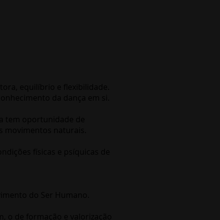
, equilíbrio e flexibilidade.
 conhecimento da dança em si.
ça tem oportunidade de
us movimentos naturais.
ições físicas e psíquicas de
lvimento do Ser Humano.
m, o de formação e valorização