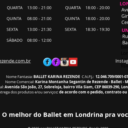
LO
QUARTA 13:00 - 21:00
QUARTA 18:00 - 20:00
Av
Gin
QUINTA 08:00 - 21:00
QUINTA 18:00 - 20:00
Ce
SEXTA 13:00 - 21:30
SEXTA 18:30 - 19:30
UN
UNI
Ru
SÁBADO 08:00 - 12:00
​Ru
Ba
Bai
Lon
Agu
ezende.com.br
Instagra
fís
Nome Fantasia:
BALLET KARINA REZENDE
C.N.P.J.:
12.046.709/0001-0
Nome Comercial:
Karina Montanha Segantin de Rezende - Ballet - 
al:
Avenida São João, 27, Sobreloja, bairro Vila Siam, CEP 86039-290, Lo
trega dos produtos e/ou serviços
:
de acordo com o pedido, contrato ou
O melhor do Ballet em Londrina pra voc