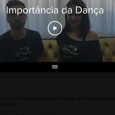
Importância da Dança
é fundamental, tanto para sua formação artística quanto par
 estímulos: