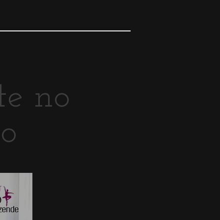
te no
to