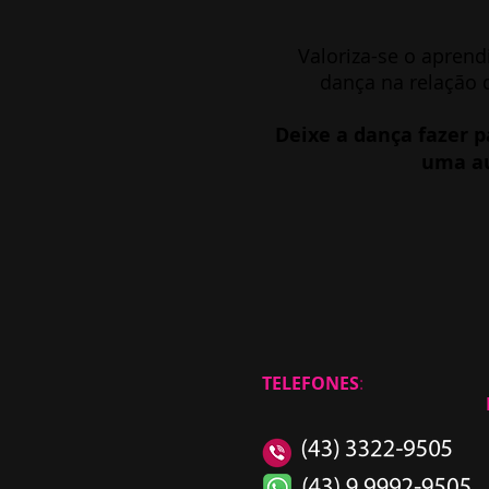
Valoriza-se o aprend
dança na relação 
Deixe a dança fazer 
uma au
TELEFONES
: