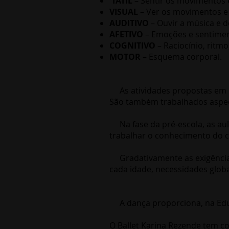
TÁTIL
– Sentir os movimentos 
VISUAL
– Ver os movimentos e
AUDITIVO
– Ouvir a música e 
AFETIVO
– Emoções e sentimen
COGNITIVO
– Raciocínio, ri
MOTOR
– Esquema corporal.
As atividades propostas em no
São também trabalhados aspect
Na fase da pré-escola, as aul
trabalhar o conhecimento do c
Gradativamente as exigências
cada idade, necessidades globa
A dança proporciona, na Educ
O Ballet Karina Rezende tem c