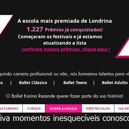
A escola mais premiada de Londrina
1.227
Prêmios já conquistados!
Começaram os festivais e já estamos
atualizando a lista
confiram nossos prêmios, clique aqui !
uindo carreira profissional ou não, nós formamos talentos para v
s | Ballet Clássico | Ballet Teens | Ballet Adulto 
O Ballet Karina Rezende querer fazer parte da sua história!
AS TURMAS
CURSOS
SOBRE A DANÇA
ESPETÁCULOS
NA MÍ
iva momentos inesquecíveis conosc