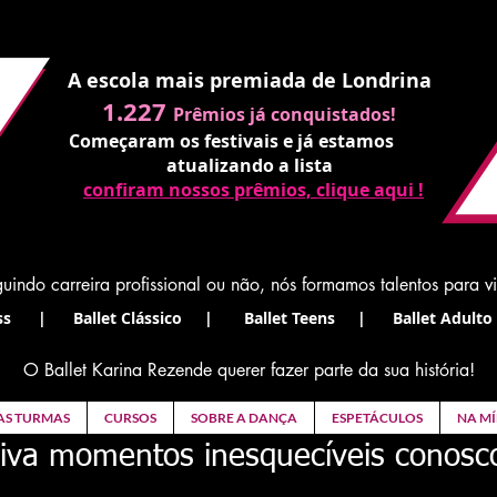
A escola mais premiada de Londrina
1.227
Prêmios já conquistados!
Começaram os festivais e já estamos
atualizando a lista
confiram nossos prêmios, clique aqui !
uindo carreira profissional ou não, nós formamos talentos para v
s | Ballet Clássico | Ballet Teens | Ballet Adulto 
O Ballet Karina Rezende querer fazer parte da sua história!
AS TURMAS
CURSOS
SOBRE A DANÇA
ESPETÁCULOS
NA MÍ
iva momentos inesquecíveis conosc