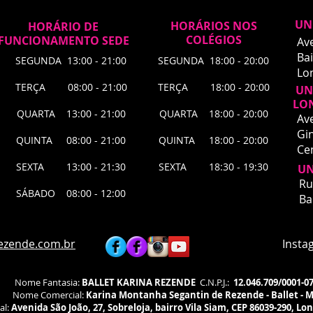
UN
HORÁRIOS NOS
HORÁRIO DE
COLÉGIOS
FUNCIONAMENTO SEDE
Av
Bai
SEGUNDA 13:00 - 21:00
SEGUNDA 18:00 - 20:00
Lo
TERÇA 08:00 - 21:00
TERÇA 18:00 - 20:00
UNI
LO
QUARTA 13:00 - 21:00
QUARTA 18:00 - 20:00
Av
Gin
QUINTA 08:00 - 21:00
QUINTA 18:00 - 20:00
Ce
SEXTA 13:00 - 21:30
SEXTA 18:30 - 19:30
UN
UNI
Ru
SÁBADO 08:00 - 12:00
​Ru
Ba
Bai
Lon
Agu
ezende.com.br
Instagra
fís
Nome Fantasia:
BALLET KARINA REZENDE
C.N.P.J.:
12.046.709/0001-0
Nome Comercial:
Karina Montanha Segantin de Rezende - Ballet - 
al:
Avenida São João, 27, Sobreloja, bairro Vila Siam, CEP 86039-290, Lo