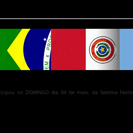
Seletiva Festival de Dança do Mercosul
rticipou no DOMINGO dia 04 de maio, da Seletiva Fes