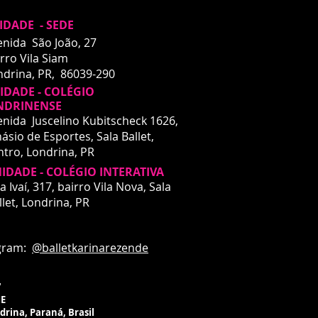
IDADE - SEDE
enida São João, 27
rro Vila Siam
ndrina, PR, 86039-290
DADE - COLÉGIO
NDRINENSE
enida Juscelino Kubitscheck 1626,
ásio de Esportes, Sala Ballet,
ntro,
Londrina, PR
IDADE - COLÉGIO INTERATIVA
DADE - INTERATIVA
a Ivaí, 317, bairro Vila Nova, Sala
a Ivaí, 317
llet,
Londrina, PR
rro Vila Nova
drina, PR
ardando liberação de espaço
m:
@balletkarinarezende
ico para aulas
7
ME
ndrina, Paraná, Brasil