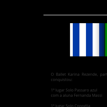
O Ballet Karina Rezende, pa
conquistou:
1º lugar Solo Passaro azul
com a aluna Fernanda Massi
1º lugar Solo Coppélia