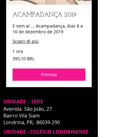
ACAMPADANÇA 2019
E vem aí ... Acampadança, dias 8 a
10 de dezembro de 2019
Scopri di più
1 ora
395,10
395,10 BRL
real
brasiliani
Prenota
UNIDADE - SEDE
Avenida São João, 27
Bairro Vila Siam
Londrina, PR,
86039-290
UNIDADE - COLÉGIO LONDRINENSE