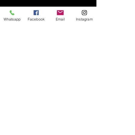
Whatsapp
Facebook
Email
Instagram
HORÁRIO DE
FUNCIONAMENTO SEDE
SEGUNDA 13:00 - 21:00
TERÇA 08:00 - 21:00
QUARTA 13:00 - 21:00
QUINTA 08:00 - 21:00
SEXTA 13:00 - 21:30
SÁBADO 08:00 - 12:00