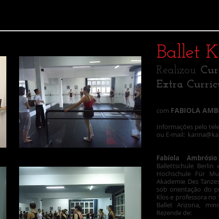
Ballet 
Realizou:
Cur
Extra Curric
FABIOLA AMB
com
Informações pelo tel
ou E-mail:
karina@ka
de
DSC04435.JPG
Fabíola Ambrósio
Ballettschule Berli
Hochschule Für Mu
Akademie Des Tanzes, 
sob orientação do p
Klos e professora no 
Ballet Arizona, min
Rezende de: