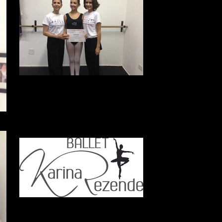
foto 4 (2).JPG
Ballet Karina Rezende
Uma escola de Ballet Profissionalizante.
Nossa especialidade - Ballet Clássico Método