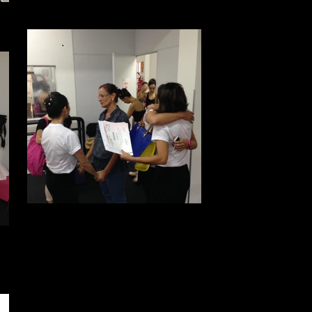
Russo - Vaganova
Ouvintes
Maîtres de Ballet presentes nas ministrações
de Fabíola Ambrosio. Inês de Almeida
(Londrina/PR) Nadia Essada (Londrina/PR)
a
Sarah Lima de Oliveira (Londrina/PR) Silvia
Carla de Campos Carpaneze (Siqueira
Campos/PR). Thalita Rugai Salle
(Dracena/SP)