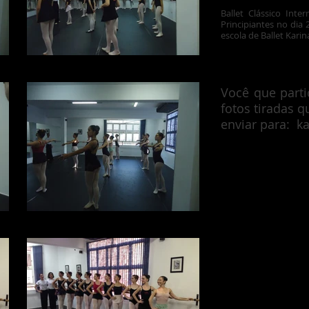
Ballet Clássico Inte
Principiantes no dia
escola de Ballet Kar
DSC04448.JPG
Você que parti
fotos tiradas q
enviar para:
k
DSC04436.JPG