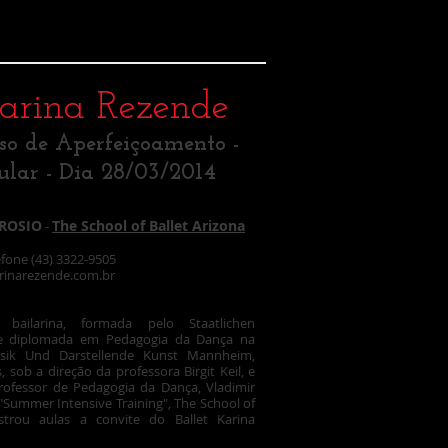
Karina Rezende
so de Aperfeiçoamento -
ular - Dia 28/03/2014
ROSIO
The School of Ballet Arizona
-
efone (43) 3322-9505
rinarezende.com.br
bailarina, formada pelo Staatlichen
n e diplomada em Pedagogia da Dança na
sik Und Darstellende Kunst Mannheim,
sob a direção da professora Birgit Keil, e
rofessor de Pedagogia da Dança, Vladimir
"Summer Intensive Training", The School of
istrou aulas a convite do Ballet Karina