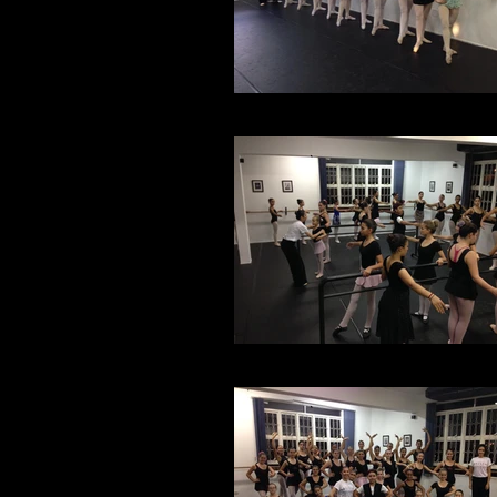
Intermediário e Avançado
foto (4).JPG