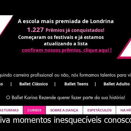
A escola mais premiada de Londrina
1.227
Prêmios já conquistados!
Começaram os festivais e já estamos
atualizando a lista
confiram nossos prêmios, clique aqui !
uindo carreira profissional ou não, nós formamos talentos para v
s | Ballet Clássico | Ballet Teens | Ballet Adulto 
O Ballet Karina Rezende querer fazer parte da sua história!
AS TURMAS
CURSOS
SOBRE A DANÇA
ESPETÁCULOS
NA MÍ
iva momentos inesquecíveis conosc