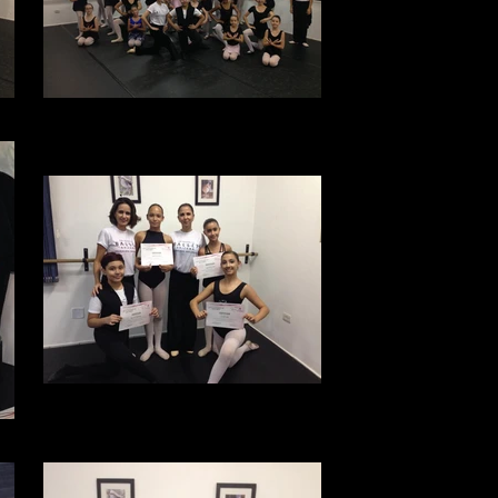
foto (7).JPG
Karina Rezende e alguns alunos