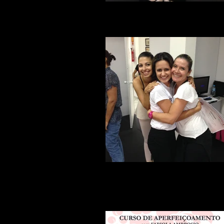
foto 3 (3).JPG
Amigas sempre!!!!
Priscila Santana, Karina Rezende, Nadi
Essada.