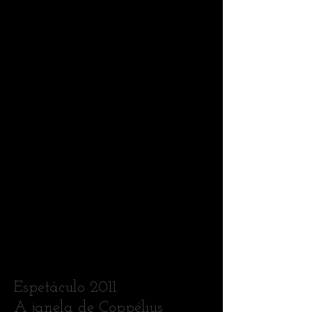
1/6
Espetáculo 2011
A janela de Coppélius