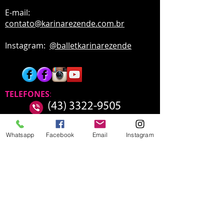
E-mail:
contato
@karinarezende.com.br
Instagram:
@balletkarinarezende
TELEFONES
:
Whatsapp
Facebook
Email
Instagram