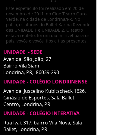
Este espetáculo foi realizado em 20 de
novembro de 2011, no Cine Teatro Ouro
Verde, na cidade de Londrina/PR. No
palco, os alunos do Ballet Karina Rezende
das UNIDADE 1 e UNIDADE 2. O teatro
estava repleto, foi um dia incrível para os
pais, vovós e vovôs, tios e tias presentes.
UNIDADE - SEDE
Avenida São João, 27
Bairro Vila Siam
Londrina, PR,
86039-290
UNIDADE - COLÉGIO LONDRINENSE
Avenida Juscelino Kubitscheck 1626,
Ginásio de Esportes, Sala Ballet,
Centro,
Londrina, PR
UNIDADE - COLÉGIO INTERATIVA
UNIDADE - INTERATIVA
Rua Ivaí, 317, bairro Vila Nova, Sala
Ballet,
Londrina, PR