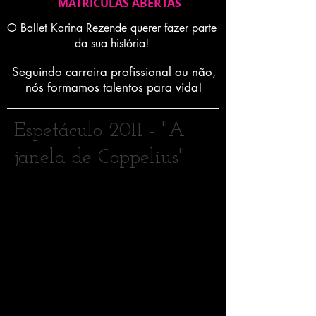
MATRICULAS ABERTAS
O Ballet Karina Rezende querer fazer parte
da sua história!
Seguindo carreira profissional ou não,
nós formamos talentos para vida!
Espetáculo 2011 - "A
>
janela de Coppelius"