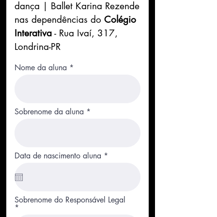
dança | Ballet Karina Rezende
nas dependências do
Colégio
Interativa
- Rua Ivaí, 317,
Londrina-PR
Nome da aluna
Sobrenome da aluna
r
Data de nascimento aluna
*
e
q
u
i
r
Sobrenome do Responsável Legal
e
d