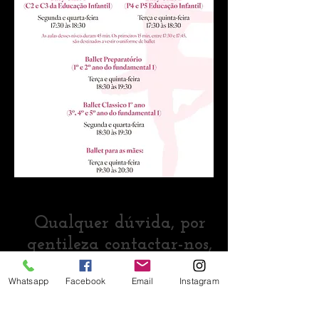
Qualquer dúvida, por
gentileza contactar-nos,
43 99992-9505
Whatsapp
Facebook
Email
Instagram
UNIDADE - SEDE