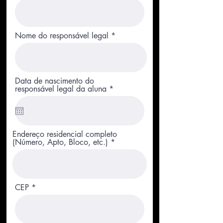
Nome do responsável legal
Data de nascimento do
r
responsável legal da aluna
*
e
q
u
i
r
Endereço residencial completo
e
(Número, Apto, Bloco, etc.)
d
CEP