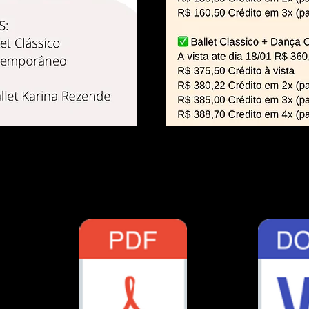
ção | clique no arquivo PDF par
D para baixar e preecher: