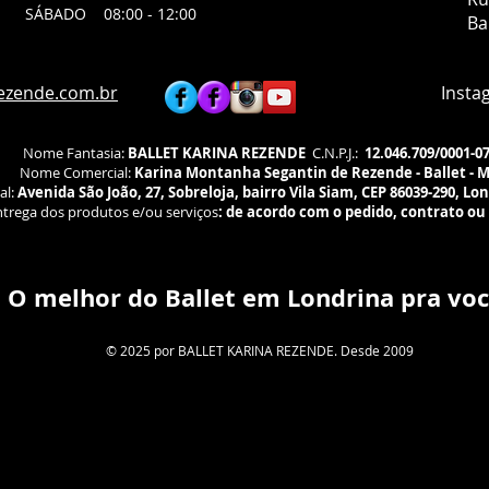
SÁBADO 08:00 - 12:00
​Ru
Ba
Bai
Lon
Agu
ezende.com.br
Instagra
fís
Nome Fantasia:
BALLET KARINA REZENDE
C.N.P.J.:
12.046.709/0001-0
Nome Comercial:
Karina Montanha Segantin de Rezende - Ballet - 
al:
Avenida São João, 27, Sobreloja, bairro Vila Siam, CEP 86039-290, Lo
trega dos produtos e/ou serviços
:
de acordo com o pedido, contrato ou
O melhor do Ballet em Londrina pra voc
© 2025 por BALLET KARINA REZENDE. Desde 2009