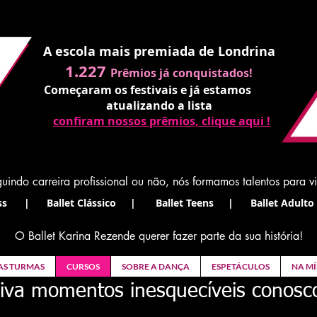
A escola mais premiada de Londrina
1.227
Prêmios já conquistados!
Começaram os festivais e já estamos
atualizando a lista
confiram nossos prêmios, clique aqui !
uindo carreira profissional ou não, nós formamos talentos para v
s | Ballet Clássico | Ballet Teens | Ballet Adulto 
O Ballet Karina Rezende querer fazer parte da sua história!
AS TURMAS
CURSOS
SOBRE A DANÇA
ESPETÁCULOS
NA MÍ
iva momentos inesquecíveis conosc