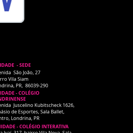
IDADE - SEDE
enida São João, 27
rro Vila Siam
ndrina, PR, 86039-290
DADE - COLÉGIO
NDRINENSE
enida Juscelino Kubitscheck 1626,
ásio de Esportes, Sala Ballet,
ntro,
Londrina, PR
IDADE - COLÉGIO INTERATIVA
DADE - INTERATIVA
a Ivaí, 317, bairro Vila Nova, Sala