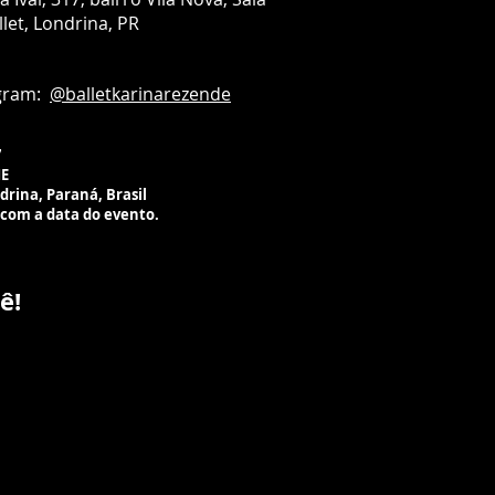
a Ivaí, 317
llet,
Londrina, PR
rro Vila Nova
drina, PR
ardando liberação de espaço
m:
@balletkarinarezende
ico para aulas
7
ME
ndrina, Paraná, Brasil
 com a data do evento.
ê!