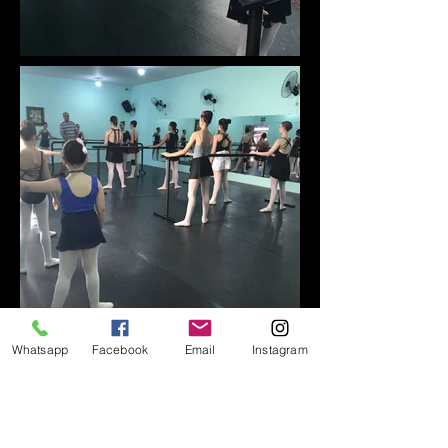
Whatsapp
Facebook
Email
Instagram
UNIDADE - SEDE
Avenida São João, 27
Bairro Vila Siam
Londrina, PR,
86039-290