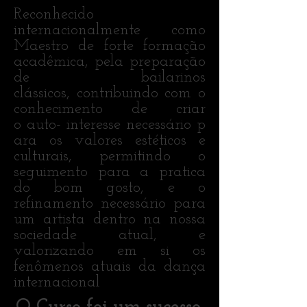
Reconhecido
internacionalmente como
Maestro de forte formação
acadêmica, pela preparação
de bailarinos
clássicos, contribuindo com o
conhecimento de criar
o auto- interesse necessário p
ara os valores estéticos e
culturais, permitindo o
seguimento para a pratica
do bom gosto, e o
refinamento necessário para
um artista dentro na nossa
sociedade atual, e
valorizando em si os
fenômenos atuais da dança
internacional