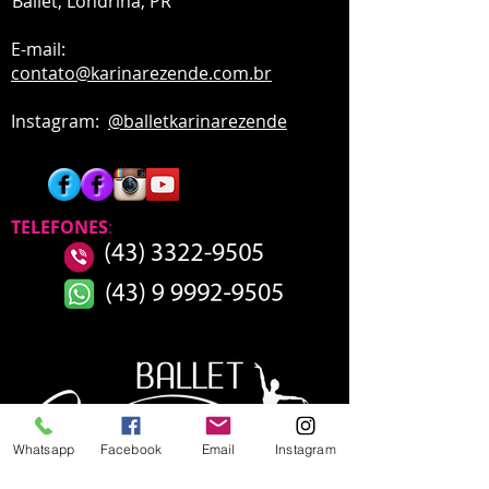
Ballet,
Londrina, PR
E-mail:
contato
@karinarezende.com.br
Instagram:
@balletkarinarezende
TELEFONES
:
Whatsapp
Facebook
Email
Instagram