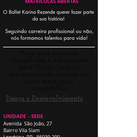
MATRICULAS ABERTAS
O Ballet Karina Rezende querer fazer parte
da sua história!
Seguindo carreira profissional ou não,
nós formamos talentos para vida!
Aqui você encontra
curiosidades e informações
sobre Dança, corpo e
expressividade. Sempre um
novo tema para
compartilhar.
Dança e Desenvolvimento
UNIDADE - SEDE
Avenida São João, 27
Bairro Vila Siam