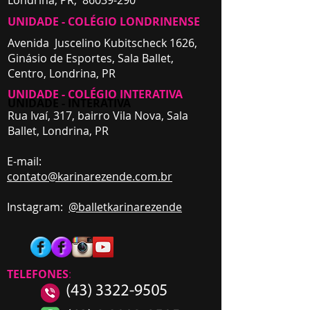
Londrina, PR,
86039-290
UNIDADE - COLÉGIO LONDRINENSE
Avenida Juscelino Kubitscheck 1626,
Ginásio de Esportes, Sala Ballet,
Centro,
Londrina, PR
UNIDADE - COLÉGIO INTERATIVA
UNIDADE - INTERATIVA
Rua Ivaí, 317, bairro Vila Nova, Sala
Ballet,
Londrina, PR
E-mail:
contato
@karinarezende.com.br
Instagram:
@balletkarinarezende
TELEFONES
: