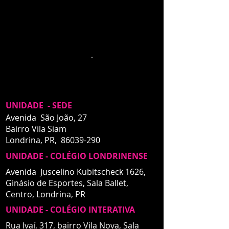
novo SITE, assim,
deixamos o acesso ao
site antigo para
vizualização
.
UNIDADE - SEDE
Avenida São João, 27
Bairro Vila Siam
Londrina, PR,
86039-290
UNIDADE - COLÉGIO LONDRINENSE
Avenida Juscelino Kubitscheck 1626,
Ginásio de Esportes, Sala Ballet,
Centro,
Londrina, PR
UNIDADE - COLÉGIO INTERATIVA
UNIDADE - INTERATIVA
Rua Ivaí, 317, bairro Vila Nova, Sala