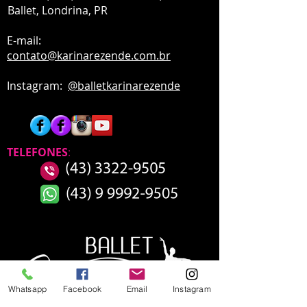
Ballet,
Londrina, PR
E-mail:
contato
@karinarezende.com.br
Instagram:
@balletkarinarezende
TELEFONES
:
Whatsapp
Facebook
Email
Instagram