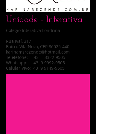
Unidade - Interativa
Colégio Interativa Londrina
Rua Ivaí, 317
Bairro Vila Nova, CEP 86025-440
karinamsrezende@hotmail.com
Telelefone: 43 3322-9505
Whatsapp: 43
9 9992-9505
Celular Vivo: 43 9 9149-9505