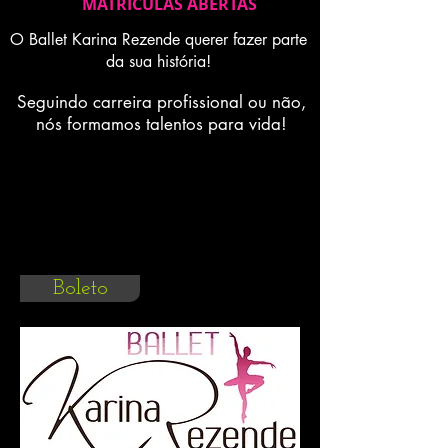
MATRICULAS ABERTAS
O Ballet Karina Rezende querer fazer parte
da sua história!
Seguindo carreira profissional ou não,
nós formamos talentos para vida!
Para impressão de 2º via do seu
boleto ou para impressão de 2º via
atualizada do boleto, clique no
botão ao lado (boleto)
Boleto