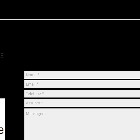
ENVIE SUA MENSA
-
de Contato,
Elogios, Sugestões 
DE