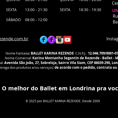
Ce
SEXTA 13:00 - 21:30
SEXTA 18:30 - 19:30
UN
UNI
Ru
SÁBADO 08:00 - 12:00
​Ru
Ba
Bai
Lon
Agu
ezende.com.br
Instagra
fís
Nome Fantasia:
BALLET KARINA REZENDE
C.N.P.J.:
12.046.709/0001-0
Nome Comercial:
Karina Montanha Segantin de Rezende - Ballet - 
al:
Avenida São João, 27, Sobreloja, bairro Vila Siam, CEP 86039-290, Lo
trega dos produtos e/ou serviços
:
de acordo com o pedido, contrato ou
O melhor do Ballet em Londrina pra voc
© 2025 por BALLET KARINA REZENDE. Desde 2009