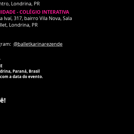
ntro,
Londrina, PR
IDADE - COLÉGIO INTERATIVA
DADE - INTERATIVA
a Ivaí, 317, bairro Vila Nova, Sala
a Ivaí, 317
llet,
Londrina, PR
rro Vila Nova
drina, PR
ardando liberação de espaço
m:
@balletkarinarezende
ico para aulas
7
ME
ndrina, Paraná, Brasil
 com a data do evento.
ê!