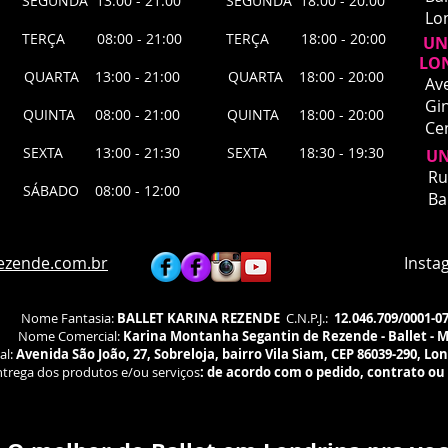
SEGUNDA 13:00 - 21:00
SEGUNDA 18:00 - 20:00
Lo
TERÇA 08:00 - 21:00
TERÇA 18:00 - 20:00
UNI
LO
QUARTA 13:00 - 21:00
QUARTA 18:00 - 20:00
Av
Gin
QUINTA 08:00 - 21:00
QUINTA 18:00 - 20:00
Ce
SEXTA 13:00 - 21:30
SEXTA 18:30 - 19:30
UN
UNI
Ru
SÁBADO 08:00 - 12:00
​Ru
Ba
Bai
Lon
Agu
ezende.com.br
Instagra
fís
Nome Fantasia:
BALLET KARINA REZENDE
C.N.P.J.:
12.046.709/0001-0
Nome Comercial:
Karina Montanha Segantin de Rezende - Ballet - 
al:
Avenida São João, 27, Sobreloja, bairro Vila Siam, CEP 86039-290, Lo
trega dos produtos e/ou serviços
:
de acordo com o pedido, contrato ou