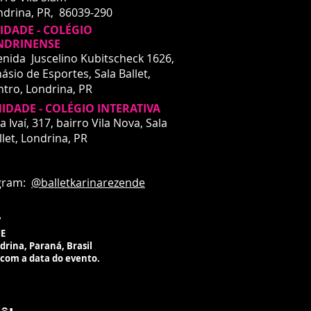
ndrina, PR, 86039-290
DADE - COLÉGIO
NDRINENSE
enida Juscelino Kubitscheck 1626,
ásio de Esportes, Sala Ballet,
ntro,
Londrina, PR
IDADE - COLÉGIO INTERATIVA
DADE - INTERATIVA
a Ivaí, 317, bairro Vila Nova, Sala
a Ivaí, 317
llet,
Londrina, PR
rro Vila Nova
drina, PR
ardando liberação de espaço
m:
@balletkarinarezende
ico para aulas
7
ME
ndrina, Paraná, Brasil
 com a data do evento.