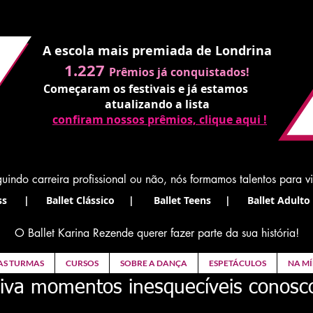
A escola mais premiada de Londrina
1.227
Prêmios já conquistados!
Começaram os festivais e já estamos
atualizando a lista
confiram nossos prêmios, clique aqui !
uindo carreira profissional ou não, nós formamos talentos para v
s | Ballet Clássico | Ballet Teens | Ballet Adulto 
O Ballet Karina Rezende querer fazer parte da sua história!
AS TURMAS
CURSOS
SOBRE A DANÇA
ESPETÁCULOS
NA MÍ
iva momentos inesquecíveis conosc