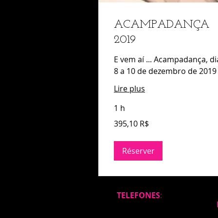
ACAMPADANÇA
2019
E vem aí ... Acampadança, di
8 a 10 de dezembro de 2019
Lire plus
1 h
395,10
395,10 R$
réals
brésiliens
Réserver
TELEFONES
: