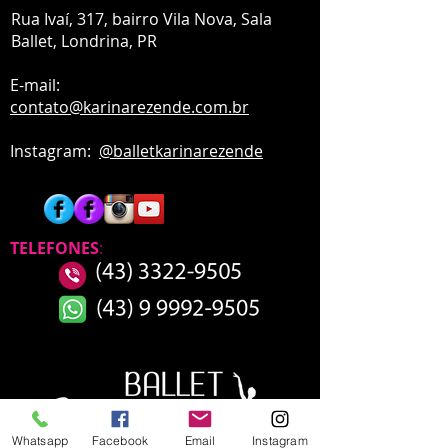
UNIDADE - INTERATIVA
Rua Ivaí, 317, bairro Vila Nova, Sala
Ballet,
Londrina, PR
E-mail:
contato
@karinarezende.com.br
Instagram:
@balletkarinarezende
TELEFONES
:
Whatsapp
Facebook
Email
Instagram