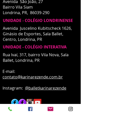
Avenida São João, 27
Bairro Vila Siam
Londrina, PR,
86039-290
UNIDADE - COLÉGIO LONDRINENSE
Avenida Juscelino Kubitscheck 1626,
Ginásio de Esportes, Sala Ballet,
Centro,
Londrina, PR
UNIDADE - COLÉGIO INTERATIVA
UNIDADE - INTERATIVA
Rua Ivaí, 317, bairro Vila Nova, Sala
Ballet,
Londrina, PR
E-mail:
contato
@karinarezende.com.br
Instagram:
@balletkarinarezende
TELEFONES
: