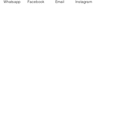
Whatsapp
Facebook
Email
Instagram
HORÁRIO DE
FUNCIONAMENTO SEDE
SEGUNDA 13:00 - 21:00
TERÇA 08:00 - 21:00
QUARTA 13:00 - 21:00
QUINTA 08:00 - 21:00