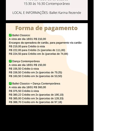
Ficha de Inscrição | clique
no arquivo PDF para baixa-
lo ou no arqvui em WORD