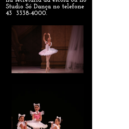
na secretaria da escola ou no
Studio Só Dança no telefone
43
3338-4000
.
IMG_3271_edited