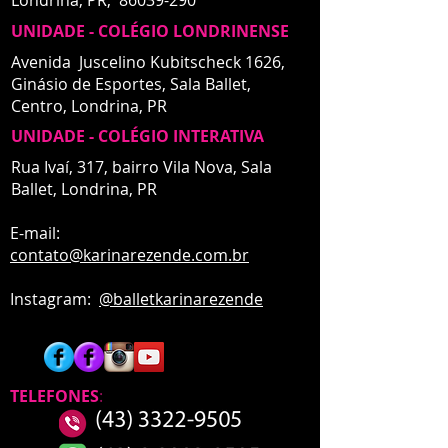
Londrina, PR,
86039-290
UNIDADE - COLÉGIO LONDRINENSE
Avenida Juscelino Kubitscheck 1626,
Ginásio de Esportes, Sala Ballet,
Centro,
Londrina, PR
UNIDADE - COLÉGIO INTERATIVA
UNIDADE - INTERATIVA
Rua Ivaí, 317, bairro Vila Nova, Sala
Ballet,
Londrina, PR
E-mail:
contato
@karinarezende.com.br
Instagram:
@balletkarinarezende
TELEFONES
: