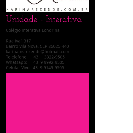
Unidade - Interativa
Colégio Interativa Londrina
Rua Ivaí, 317
Bairro Vila Nova, CEP 86025-440
karinamsrezende@hotmail.com
Telelefone: 43 3322-9505
Whatsapp: 43
9 9992-9505
Celular Vivo: 43 9 9149-9505