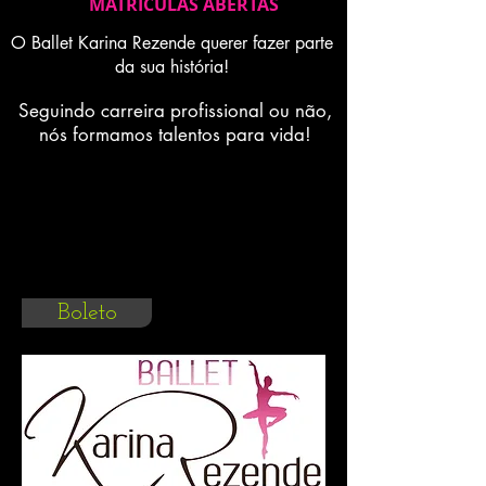
MATRICULAS ABERTAS
O Ballet Karina Rezende querer fazer parte
da sua história!
Seguindo carreira profissional ou não,
nós formamos talentos para vida!
Para impressão de 2º via do seu
boleto ou para impressão de 2º via
atualizada do boleto, clique no
botão ao lado (boleto)
Boleto