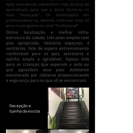
Após esse estudo oferecemos mais 02 anos de
aprendizado para que o aluno forme-se no
nível “Avançado”. Os interessados em
profissionalizar-se, deverão continuar mais 02
anos no programa no nível “Profissional”.
Ótima localização e melhor infra-
estrutura da cidade, três salas amplas com
piso apropriado. Vestiário espaçoso, 4
sanitários.
Sala de espera extremamente
confortável para os pais, secretaria e
lojinha ampla e agradável. Espaço kids
para as crianças que esperam a aula ou
que aguardam seus pais. Ambiente
monitorado por câmeras proporcionando
a segurança para os que ali se encontram.
Recepção e
lojinha da escola