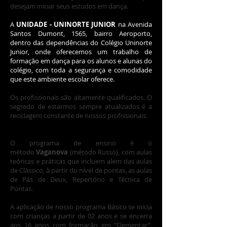
desejam iniciar seus estudos em dança.
A
UNIDADE - UNINORTE JUNIOR
na Avenida
Santos Dumont, 1565, bairro Aeroporto,
dentro das dependências do Colégio Uninorte
Junior, onde oferecemos um trabalho de
formação em dança para os alunos e alunas do
colégio, com toda a segurança e comodidade
que este ambiente escolar oferece.
Os profissionais são altamente qualificados. O
segredo de estarmos sempre atualizados é a
reciclagem constante de nossos profissionais.
O programa de ensino é o
método
Vaganova
(método Russo), com aulas
teóricas e práticas que incluem alem das aulas
de Clássico, à partir do nível de pontas, as aulas
de Pás de Deux, Repertório e Técnica de
Pontas.
A aplicação de nosso programa Básico se inicia
com crianças a partir de 02 anos e se encerra
aos 16 anos com formação em “Elementar”.