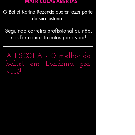
MATRICULAS ABERTAS
O Ballet Karina Rezende querer fazer parte
da sua história!
Seguindo carreira profissional ou não,
nós formamos talentos para vida!
A ESCOLA - O melhor do
ballet em Londrina pra
você!
Ballet Karina Rezende é uma escola de
ballet profissionalizante.
Seguindo carreira profissional ou não, nós
formamos talentos para vida!
Nos do Ballet Karina Rezende queremos
fazer parte da sua história!
Oferecemos um trabalho de formação
profissional em dança nestes endereços na