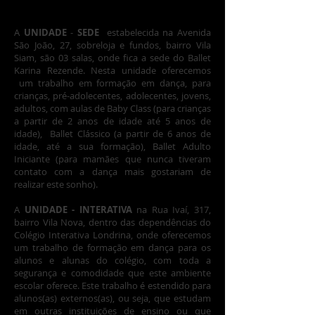
cidade de Londrina:
A
UNIDADE
-
SEDE
estabelecida na Avenida
São João, 27, sobreloja e fundos, bairro Vila
Siam, são 03 salas, onde fica a sede do Ballet
Karina Rezende. Nesta unidade oferecemos
um trabalho em formação em dança, para
crianças, pré-adolecentes, adolecentes, jovens,
adultos, com aulas de Baby Class (para crianças
a partir de 2 anos de idade até 5 anos de
idade), Ballet Clássico (a partir de 6 anos de
idade, até a sua formação), Ballet Adulto
Iniciante (para mamães que nunca tiveram
contato com a dança mais gostariam de
realizar este sonho).
​A
UNIDADE - INTERATIVA
na Rua Ivaí, 317,
bairro Vila Nova, dentro das dependências do
Colégio Interativa Londrina, onde oferecemos
um trabalho de formação em dança para os
alunos e alunas do colégio, com toda a
segurança e comodidade que este ambiente
escolar oferece. Este trabalho é estendido para
alunos(as) externos(as), ou seja, que estudam
em outras instituições de ensino ou que