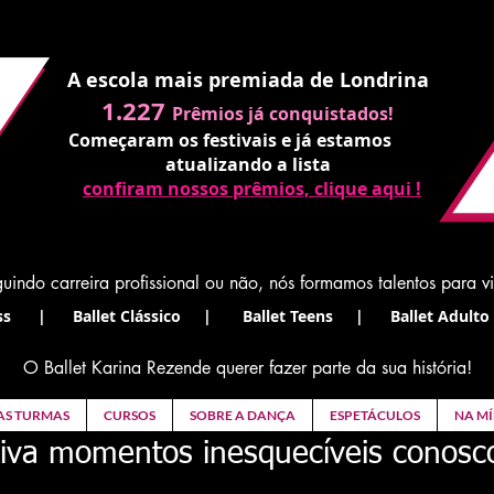
A escola mais premiada de Londrina
1.227
Prêmios já conquistados!
Começaram os festivais e já estamos
atualizando a lista
confiram nossos prêmios, clique aqui !
uindo carreira profissional ou não, nós formamos talentos para v
s | Ballet Clássico | Ballet Teens | Ballet Adulto 
O Ballet Karina Rezende querer fazer parte da sua história!
AS TURMAS
CURSOS
SOBRE A DANÇA
ESPETÁCULOS
NA MÍ
iva momentos inesquecíveis conosc