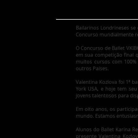
Bailarinos Londrineses s
Concurso mundialmente r
O Concurso de Ballet VKIBC
em sua competição final 
muitos cursos com 100% d
outros Países.
Valentina Kozlova foi 1ª b
York USA, e hoje tem seu 
jovens talentosos para dis
Em oito anos, os partici
mundo. Estamos entusias
Alunos do Ballet Karina R
presente Valentina Kozlov