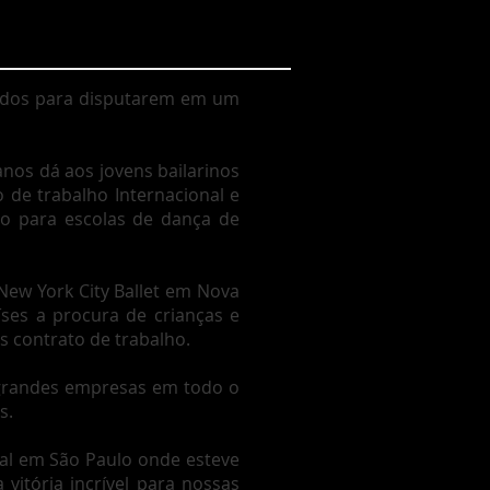
hidos para disputarem em um
anos dá aos jovens bailarinos
de trabalho Internacional e
io para escolas de dança de
 New York City Ballet em Nova
íses a procura de crianças e
s contrato de trabalho.
 grandes empresas em todo o
s.
val em São Paulo onde esteve
vitória incrível para nossas