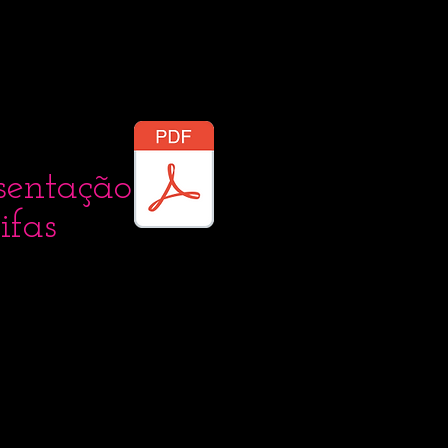
sentação
ifas