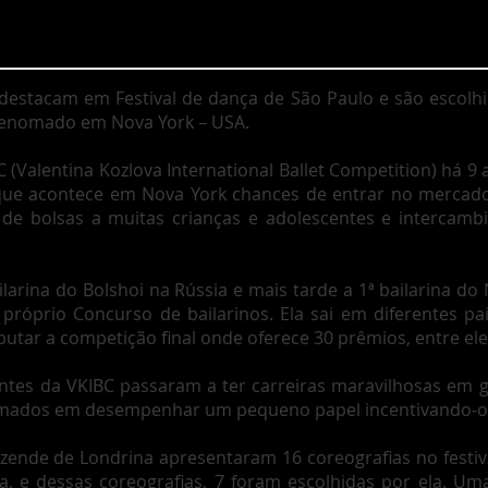
e destacam em Festival de dança de São Paulo e são escol
enomado em Nova York – USA.
 (Valentina Kozlova International Ballet Competition) há 9 
que acontece em Nova York chances de entrar no mercado 
e bolsas a muitas crianças e adolescentes e intercamb
ailarina do Bolshoi na Rússia e mais tarde a 1ª bailarina do
próprio Concurso de bailarinos. Ela sai em diferentes pa
putar a competição final onde oferece 30 prêmios, entre ele
pantes da VKIBC passaram a ter carreiras maravilhosas em
mados em desempenhar um pequeno papel incentivando-o
ezende de Londrina apresentaram 16 coreografias no festi
a, e dessas coreografias, 7 foram escolhidas por ela. Uma 