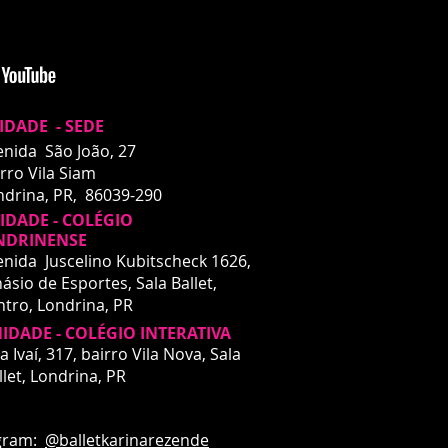
IDADE - SEDE
enida São João, 27
rro Vila Siam
ndrina, PR, 86039-290
DADE - COLÉGIO
NDRINENSE
enida Juscelino Kubitscheck 1626,
ásio de Esportes, Sala Ballet,
ntro,
Londrina, PR
IDADE - COLÉGIO INTERATIVA
DADE - INTERATIVA
a Ivaí, 317, bairro Vila Nova, Sala
a Ivaí, 317
llet,
Londrina, PR
rro Vila Nova
drina, PR
ardando liberação de espaço
m:
@balletkarinarezende