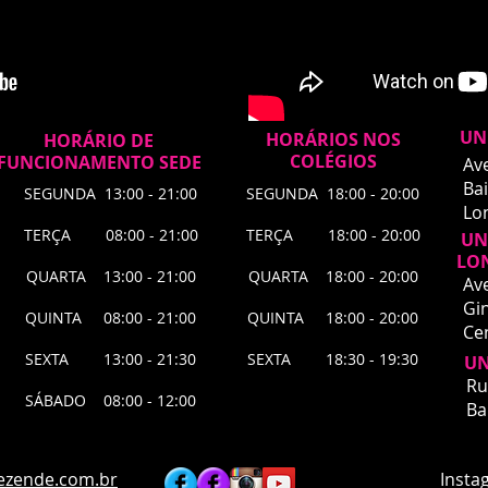
UN
HORÁRIOS NOS
HORÁRIO DE
COLÉGIOS
FUNCIONAMENTO SEDE
Av
Bai
SEGUNDA 13:00 - 21:00
SEGUNDA 18:00 - 20:00
Lo
TERÇA 08:00 - 21:00
TERÇA 18:00 - 20:00
UNI
LO
QUARTA 13:00 - 21:00
QUARTA 18:00 - 20:00
Av
Gin
QUINTA 08:00 - 21:00
QUINTA 18:00 - 20:00
Ce
SEXTA 13:00 - 21:30
SEXTA 18:30 - 19:30
UN
UNI
Ru
SÁBADO 08:00 - 12:00
​Ru
Ba
Bai
Lon
Agu
ezende.com.br
Instagra