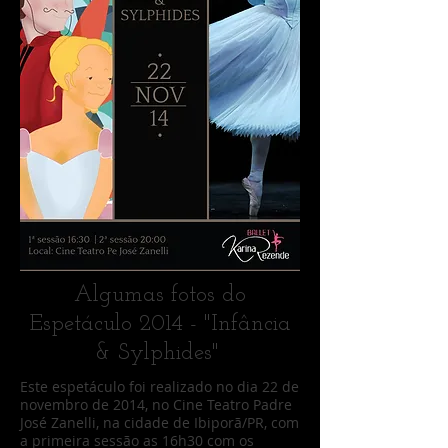
Algumas fotos do
Espetáculo 2014 - "Infância
& Sylphides"
Este espetáculo foi realizado no dia 22 de
novembro de 2014, no Cine Teatro Padre
José Zanelli, na cidade de Ibiporã/PR, com
a primeira sessão as 16h30 com os