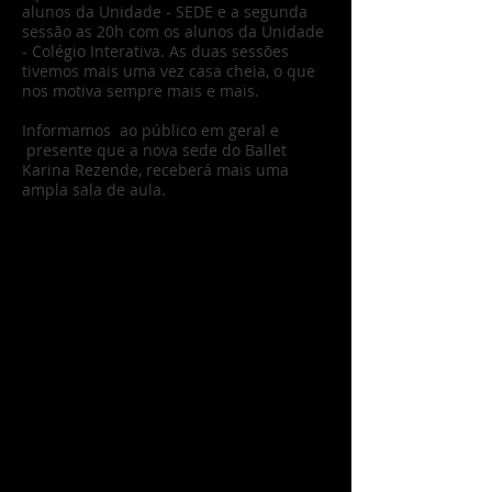
alunos da Unidade - SEDE e a segunda
sessão as 20h com os alunos da Unidade
- Colégio Interativa. As duas sessões
tivemos mais uma vez casa cheia, o que
nos motiva sempre mais e mais.
Informamos ao público em geral e
presente que a nova sede do Ballet
Karina Rezende, receberá mais uma
ampla sala de aula.