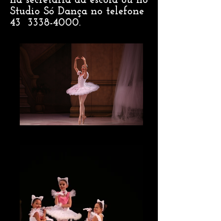
na secretaria da escola ou no
Studio Só Dança no telefone
43
3338-4000
.
IMG_3271_edited