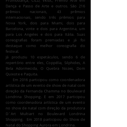
Promodança, CILD, Vkibc, Prêmio Arte em
Dança e Passo de Arte e outros. São 216
prêmios nacionais, 43 prêmios
internacionais, sendo três prêmios para
Nova York, dois para Miami, dois para
Barcelona, vinte e dois para Argentina, um
para Los Angeles e dois para Itália. Suas
coreografias foram premiadas e já foi
destaque como melhor coreografia do
festival.
Já produziu 10 espetáculos, sendo 6 de
repertório entre eles, Coppélia, Silphides, A
Bela Adormecida, O Quebra Nozes, Dom
Quixote e Paquita.
Em 2016 participou como coordenadora
artística de um evento de show de natal com
direção da Fernanda Chamma no Boulevard
Londrina Shopping. E em 2017 participou
como coordenadora artística de um evento
no show de natal com direção da produtora
D´Art Multiart no Boulevard Londrina
Shopping. Em 2018 participou do Show de
Natal do Shopping Aurora em Londrina.