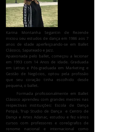
Karina Montanha Segantin de Rezende
iniciou seu estudos de dança em 1986 aos 7
anos de idade aperfeiçoando-se em Ballet
Clássico, Sapateado e Jazz.
Apaixonada pelo ballet, começou a lecionar
em 1993 com 14 Anos de idade. Graduada
em Letras e Pós-graduada em Marketing e
Gestão de Negócios, optou pela profissão
que seu coração tinha escolhido desde
pequena, o ballet.
Formada profissionalmente em Ballet
Clássico aprendeu com grandes mestres nas
respectivas instituições: Escola de Dança
Petipá, Trup Studio de Dança e Centro de
Dança e Artes Adanac, estudou e fez vários
cursos com professores e coreógrafos de
renome nacional e internacional como