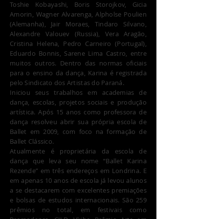
Toshie Kobayashi, Boris Storojkov, Gicia
Amorin, Wagner Alvarenga, Alpholse Poulien
(Alemanha), Jair Moraes, Tindaro Silvano,
Alexandre Valouev (Russia), Vera Aragão,
Cristina Helena, Pedro Carneiro (Portugal),
Eduardo Bonnis, Sarene Lima Castro, entre
muitos outros. Dentro das normas oficiais
para o ensino da dança, Karina é registrada
pelo Sindicato dos Artistas do Paraná.
Iniciou seus trabalhos em academias de
dança, escolas, projetos sociais e produção
artística. Após 15 anos como professora de
dança resolveu abrir sua própria escola de
Ballet em 2009, com foco na formação de
Ballet Clássico.
Atualmente é proprietária da escola de
dança que leva seu nome “Ballet Karina
Rezende” em três endereços em Londrina. E
em apenas 10 anos de escola já levou alunos
a se destacarem com excelentes premiações
e bolsas de estudos internacionais. São 259
prêmios no total, em festivais como