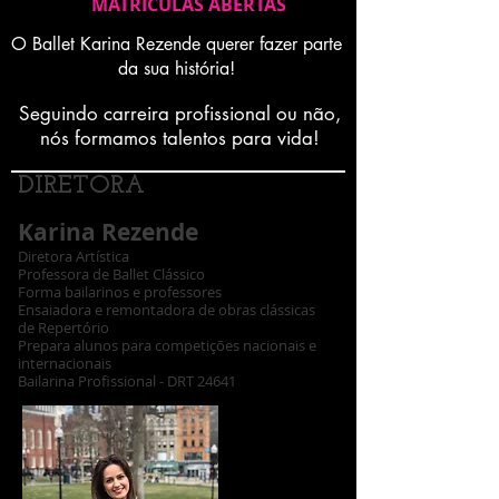
MATRICULAS ABERTAS
O Ballet Karina Rezende querer fazer parte
da sua história!
Seguindo carreira profissional ou não,
nós formamos talentos para vida!
DIRETORA
Karina Rezende
Diretora Artística
Professora de Ballet Clássico
Forma bailarinos e professores
Ensaiadora e remontadora de obras clássicas
de Repertório
Prepara alunos para competições nacionais e
internacionais
Bailarina Profissional - DRT 24641