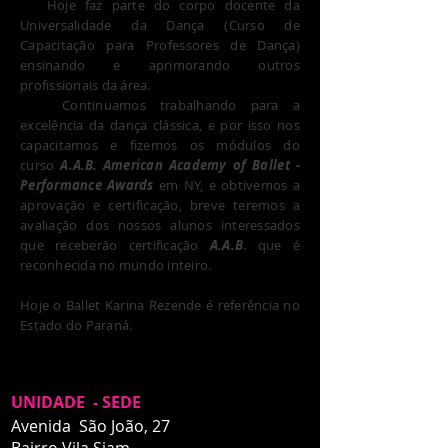
Hoje faz parte do corpo docente da
Universalidade da Dança (Curso de
Capacitação para Professores de Dança)
ensinando e aprimorando outros
profissionais da área.
Continuamos trabalhando para a
excelência da dança clássica, e por isso nos
capacitamos e fizemos os módulos do
curso
A.A.B. American Academy of Ballet -
Performance Awards
em NY, e obtivemos a
aprovação e certificação, breve teremos a
avaliação dos nossos alunos interessados
que receberão certificação
A.A.B
. que é
reconhecida no mundo inteiro.
Hoje o Ballet Karina Rezende é referência no
Estado do Paraná.
UNIDADE - SEDE
Avenida São João, 27