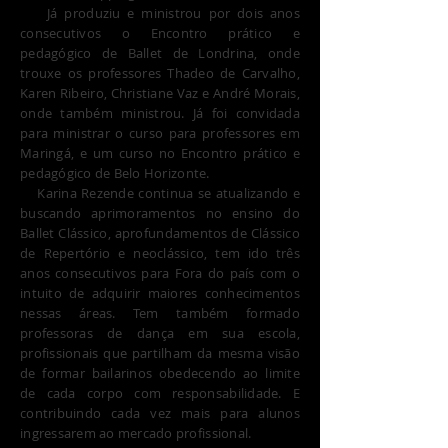
Já produziu e ministrou por dois anos
consecutivos o Encontro prático e
pedagógico de Ballet de Londrina, onde
trouxe os professores Thadeo de Carvalho,
Karen Ribeiro, Christiane Vaz e André Morais,
onde também ministrou. Já foi convidada
para ministrar o curso para professores em
Maringá, e um curso no Encontro prático e
pedagógico de Belo Horizonte.
Karina Rezende continua se atualizando e
buscando aprimoramentos no ensino do
Ballet Clássico, aprofundamentos de Clássico
de Repertório e neoclássico, tem ido três
anos consecutivos para Fora do país com o
intuito de adquirir maiores conhecimentos
nessas áreas. Tem também formado
professoras de dança em sua escola,
profissionais que partilham da mesma visão
de formar bailarinos obedecendo ao limite
de cada corpo com responsabilidade. E
contribuindo cada vez mais para alunos
ingressarem ao mercado profissional.