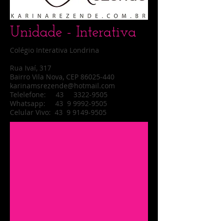
Unidade - Interativa
Colégio Interativa Londrina
Rua Ivaí, 317
Bairro Vila Nova, CEP 86025-440
karinamsrezende@hotmail.com
Telelefone: 43 3322-9505
Whatsapp: 43
9 9992-9505
Celular Vivo: 43 9 9149-9505