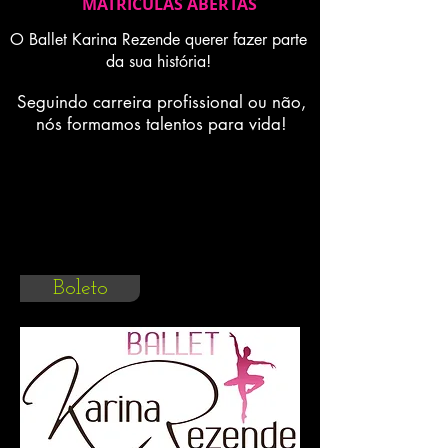
MATRICULAS ABERTAS
O Ballet Karina Rezende querer fazer parte
da sua história!
Seguindo carreira profissional ou não,
nós formamos talentos para vida!
Para impressão de 2º via do seu
boleto ou para impressão de 2º via
atualizada do boleto, clique no
botão ao lado (boleto)
Boleto