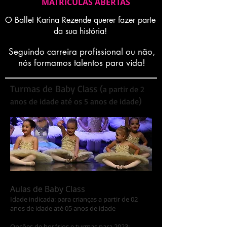
MATRICULAS ABERTAS
O Ballet Karina Rezende querer fazer parte
da sua história!
Seguindo carreira profissional ou não,
nós formamos talentos para vida!
Turmas de Baby Class (
a partir de 2
)
anos de idade até os 5 anos de idade
Aulas de Baby Class
Idade indicada: para crianças a partir de 02
anos de idade até 05 anos de idade
Opções de horários e turmas para 202
3
: