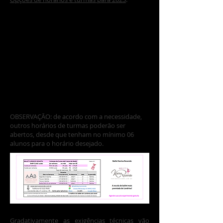
O
BSE
RVAÇÃO: de acordo com a necessidade,
outros horários de turmas poderão ser
abertos, desde que tenham no mínimo 06
alunos para o horário desejado
.
Gradativamente as exigências técnicas vão