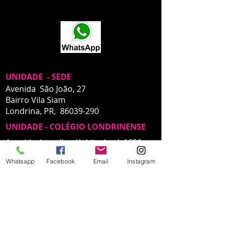
https://www.karinarezende.com.br/escola
UNIDADE - SEDE
Avenida São João, 27
Bairro Vila Siam
Londrina, PR,
86039-290
UNIDADE - COLÉGIO LONDRINENSE
Avenida Juscelino Kubitscheck 1626,
Ginásio de Esportes, Sala Ballet,
Whatsapp
Facebook
Email
Instagram
Centro,
Londrina, PR
UNIDADE - COLÉGIO INTERATIVA
UNIDADE - INTERATIVA
Rua Ivaí, 317, bairro Vila Nova, Sala
Ballet,
Londrina, PR