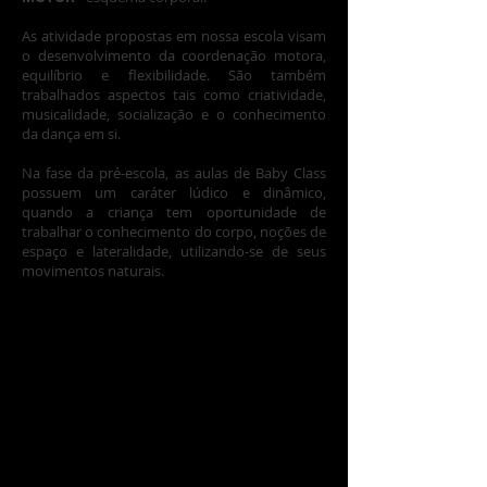
As atividade propostas em nossa escola visam
o desenvolvimento da coordenação motora,
equilíbrio e flexibilidade. São também
trabalhados aspectos tais como criatividade,
musicalidade, socialização e o conhecimento
da dança em si.
Na fase da pré-escola, as aulas de Baby Class
possuem um caráter lúdico e dinâmico,
quando a criança tem oportunidade de
trabalhar o conhecimento do corpo, noções de
espaço e lateralidade, utilizando-se de seus
movimentos naturais.
Para efetivação da matricula os pais ou
responsáveis deverão comparecer até a
secretaria do
BALLET KARINA REZENDE
,
na
Avenida São João, 27, na cidade de
Londrina/PR
, para assinatura do contrato
de prestação de serviços e definição do
horário de aula da turma que o aluno
fará o curso.