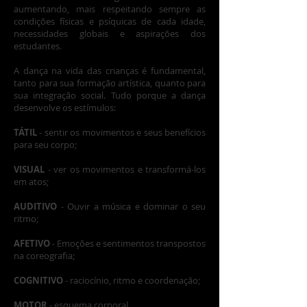
aumentando, mais respeitando sempre as
condições físicas e psíquicas de cada idade,
necessidades globais e aspirações dos
estudantes.
A dança na vida das crianças é fundamental,
tanto para sua formação artística, quanto para
sua integração social. Tudo porque a dança
desenvolve os estímulos:
TÁTIL
- sentir os movimentos e seus benefícios
para seu corpo;
VISUAL
- ver os movimentos e transformá-los
em atos;
AUDITIVO
- Ouvir a música e dominar o seu
ritmo;
AFETIVO
- Emoções e sentimentos transpostos
na coreografia;
COGNITIVO
- raciocínio, ritmo e coordenação;
MOTOR
- esquema corporal.